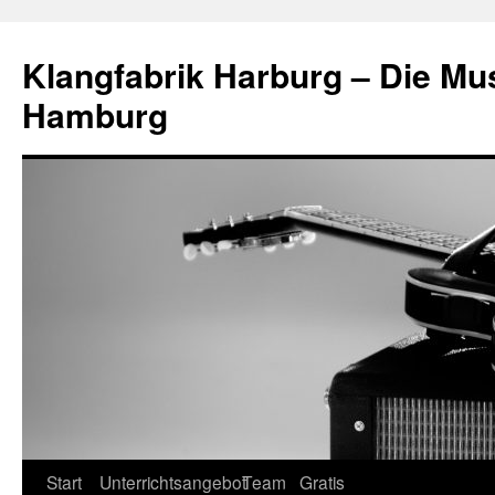
Klangfabrik Harburg – Die Mu
Hamburg
Springe
Start
Unterrichtsangebot
Team
Gratis