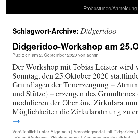
zum
Probestunde/Anmeldung
Inhalt
Didgeridoo
Schlagwort-Archive:
Didgeridoo-Workshop am 25.O
Publiziert am
2. September 2020
von
admin
Der Workshop mit Tobias Leister wird 
Sonntag, den 25.Oktober 2020 stattfinde
Grundlagen der Tonerzeugung – Atmun
und Stütze) – erzeugen des Grundtones
modulieren der Obertöne Zirkularatmun
Möglichkeiten die Zirkularatmung zu 
→
Veröffentlicht unter
Allgemein
|
Verschlagwortet mit
Didgeridoo
,
für
Leister
,
Workshop
,
Zirkularatmung
|
Kommentare deaktiviert