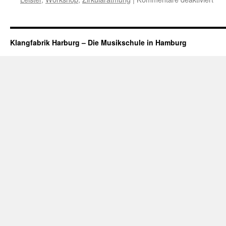
Did
Wor
am
25.
Klangfabrik Harburg – Die Musikschule in Hamburg
202