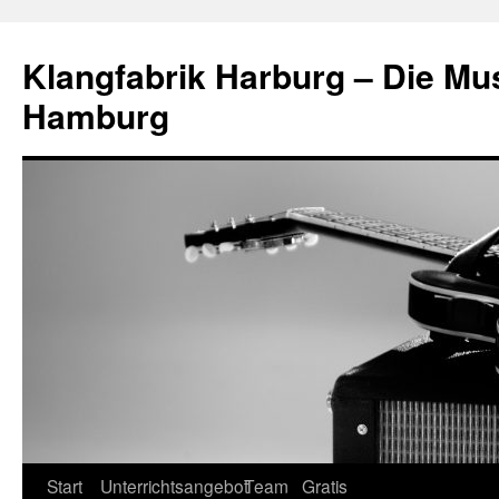
Klangfabrik Harburg – Die Mu
Hamburg
Springe
Start
Unterrichtsangebot
Team
Gratis